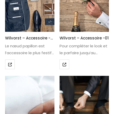
Wilvorst – Accessoire -02
Wilvorst – Accessoire -01
Le nœud papillon est
Pour compléter le look et
l’accessoire le plus festif
le parfaire jusqu’au
comme «parure pour
moindre détail des
hommes». Il est
boutons de manchette
l’alternative élégante à la
élégants sont, bien
cravate ou la lavallière.
entendu, indispensables.
Combiné à une paire de
Avec cette large gamme
bretelles dans le…
de «bijoux de manche» le
marié, le témoin,…