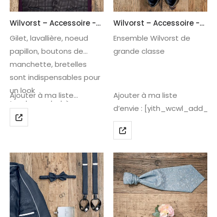
Wilvorst – Accessoire -04
Wilvorst – Accessoire -03
Gilet, lavallière, noeud
Ensemble Wilvorst de
papillon, boutons de
grande classe
manchette, bretelles
sont indispensables pour
un look
Ajouter à ma liste…
Ajouter à ma liste
tendance »bohème »,
d’envie : [yith_wcwl_add_to
« chic » ou « clubber ».
Venez découvrir notre
collection festive et
colorée chez Champs-
Elysées Toulon