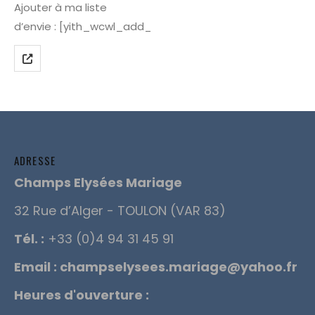
Ajouter à ma liste
d’envie : [yith_wcwl_add_to_wishlist]
ADRESSE
Champs Elysées Mariage
32 Rue d’Alger - TOULON (VAR 83)
Tél. :
+33 (0)4 94 31 45 91
Email :
champselysees.mariage@yahoo.fr
Heures d'ouverture :