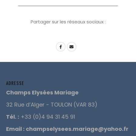
Partager sur les réseaux sociaux :
ADRESSE
Champs Elysées Mariage
32 Rue d’Alger - TOULON (VAR 83)
Tél. :
+33 (0)4 94 31 45 91
Email :
champselysees.mariage@yahoo.fr