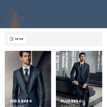
FILTER
700 À 849 €
PLUS 850 €
10
produit
17
produit