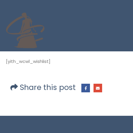
[yith_wcwl_wishlist]
Share this post