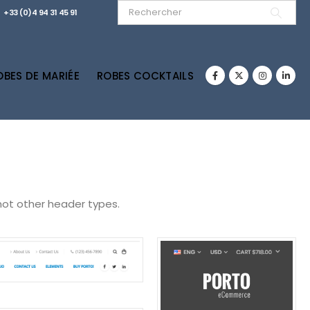
+33 (0)4 94 31 45 91
OBES DE MARIÉE
ROBES COCKTAILS
not other header types.