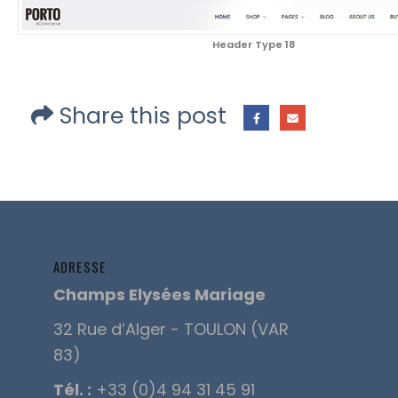
Header Type 18
Share this post
ADRESSE
Champs Elysées Mariage
32 Rue d’Alger - TOULON (VAR
83)
Tél. :
+33 (0)4 94 31 45 91