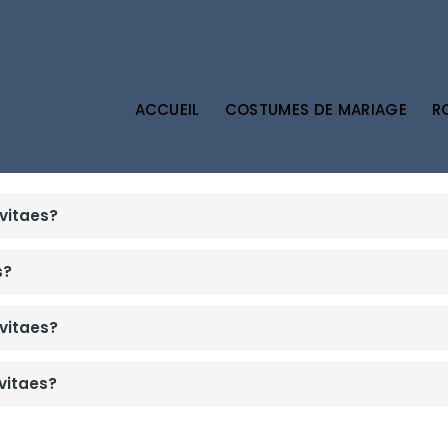
ACCUEIL
COSTUMES DE MARIAGE
R
 vitaes?
s?
 vitaes?
 vitaes?