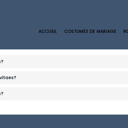
ACCUEIL
COSTUMES DE MARIAGE
R
s?
 vitaes?
s?