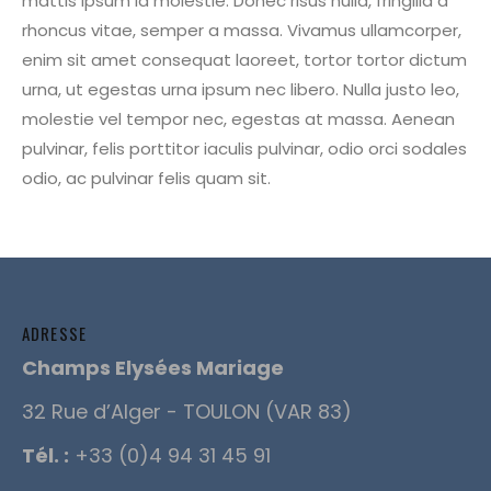
mattis ipsum id molestie. Donec risus nulla, fringilla a
rhoncus vitae, semper a massa. Vivamus ullamcorper,
enim sit amet consequat laoreet, tortor tortor dictum
urna, ut egestas urna ipsum nec libero. Nulla justo leo,
molestie vel tempor nec, egestas at massa. Aenean
pulvinar, felis porttitor iaculis pulvinar, odio orci sodales
odio, ac pulvinar felis quam sit.
ADRESSE
Champs Elysées Mariage
32 Rue d’Alger - TOULON (VAR 83)
Tél. :
+33 (0)4 94 31 45 91